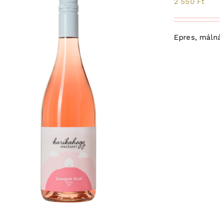
2 550
Ft
Epres, málná