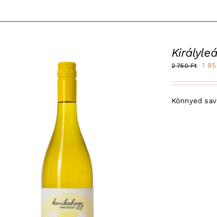
Királyle
Orig
1 8
2 750
Ft
le!
pric
was
Könnyed savs
2
750 