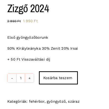
Zizgő 2024
Original
Current
1 950
Ft
2 850
Ft
price
price
was:
is:
Első gyöngyözőborunk
2
1
850 Ft.
950 Ft.
50% Királyleányka 30% Zenit 20% Irsai
+ 50 Ft Visszaváltási díj
Kosárba teszem
Zizgő
2024
mennyiség
Kategóriák:
fehérbor
,
gyöngyöző
,
száraz