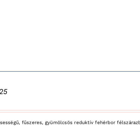
025
ssességű, fűszeres, gyümölcsös reduktív fehérbor félszárazba