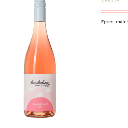
2 550
Ft
Epres, málná