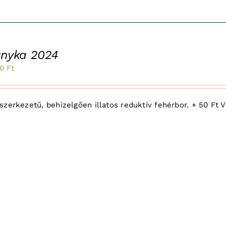
ányka 2024
inal
Current
50
Ft
e
price
:
is:
zerkezetű, behízelgően illatos reduktív fehérbor. + 50 Ft Vi
1
Ft.
850 Ft.