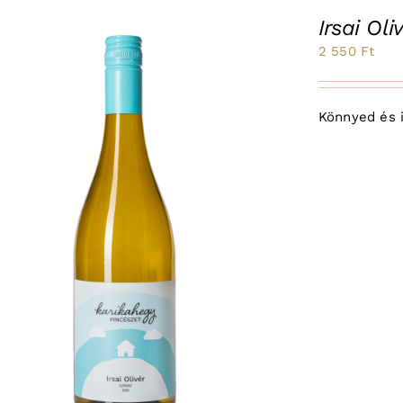
Irsai Ol
2 550
Ft
Könnyed és il