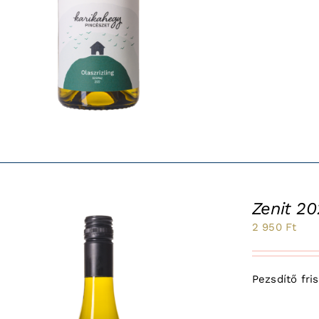
Zenit 2
2 950
Ft
Pezsdítő fri