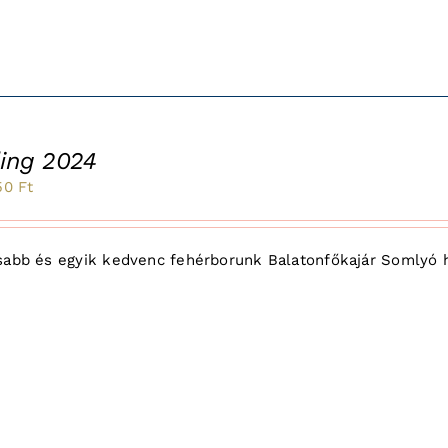
ling 2024
inal
Current
50
Ft
e
price
:
is:
abb és egyik kedvenc fehérborunk Balatonfőkajár Somlyó heg
2
Ft.
250 Ft.