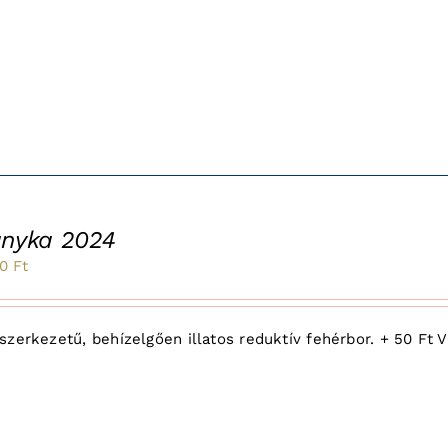
ányka 2024
inal
Current
50
Ft
e
price
:
is:
zerkezetű, behízelgően illatos reduktív fehérbor. + 50 Ft Vi
1
Ft.
850 Ft.