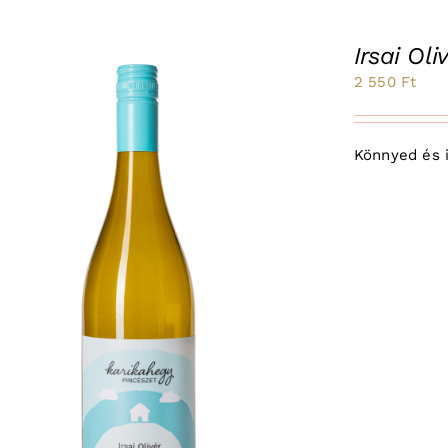
Irsai Ol
2 550
Ft
Könnyed és il