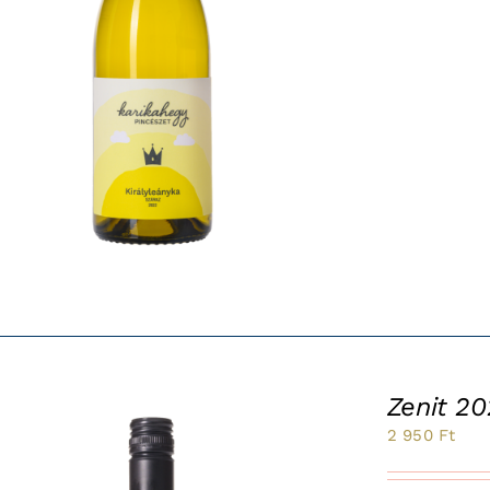
Zenit 2
2 950
Ft