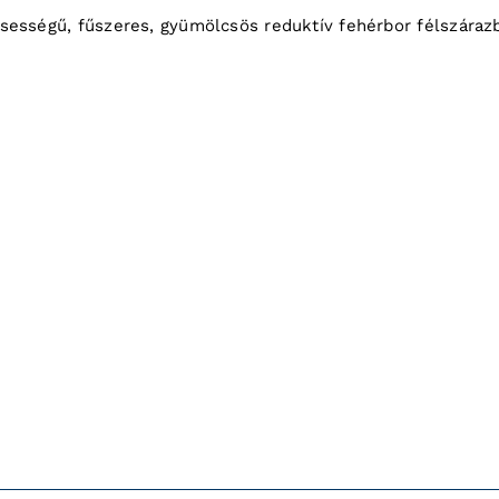
ssességű, fűszeres, gyümölcsös reduktív fehérbor félszárazba