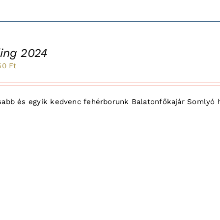
ling 2024
inal
Current
50
Ft
e
price
:
is:
abb és egyik kedvenc fehérborunk Balatonfőkajár Somlyó heg
2
Ft.
250 Ft.