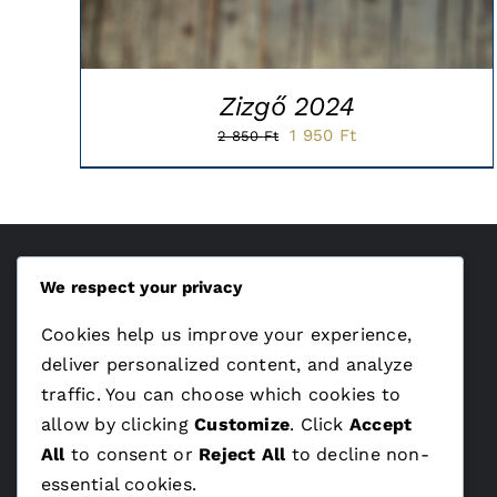
Zizgő 2024
Original
Current
1 950
Ft
2 850
Ft
price
price
was:
is:
2
1
850 Ft.
950 Ft.
We respect your privacy
ÁSZF
Cookies help us improve your experience,
Adatvédelem
deliver personalized content, and analyze
traffic. You can choose which cookies to
allow by clicking
Customize
. Click
Accept
All
to consent or
Reject All
to decline non-
essential cookies.