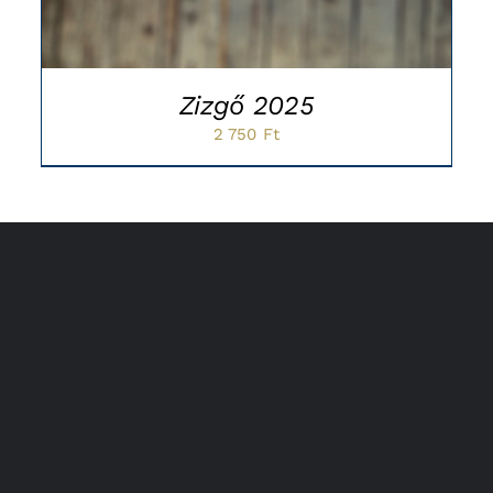
Zizgő 2025
2 750
Ft