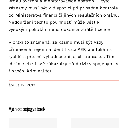
kroků ověření a monitorovacích opatření – tyto
záznamy musí být k dispozici při případné kontrole
od Ministerstva financí či jiných regulačních orgánů.
Nedodržení těchto povinností může vést k
vysokým pokutám nebo dokonce ztrátě licence.
V praxi to znamená, že kasino musí být vždy
připravené nejen na identifikaci PEP, ale také na
rychlé a přesné vyhodnocení jejich transakcí. Tím
chrání sebe i své zákazníky před riziky spojenými s
finanční kriminalitou.
április 12, 2019
Ajánlott bejegyzések