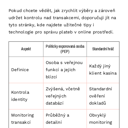
Pokud chcete vědět, jak zrychlit výběry a zároveň
udržet kontrolu nad transakcemi, doporučuji
jít na
tyto stránky
, kde najdete užitečné tipy i
technologie pro správu plateb v online prostředí.
Politicky exponovaná osoba
Aspekt
Standardní hráč
(PEP)
Osoba s veřejnou
Každý jiný
Definice
funkcí a jejich
klient kasina
blízcí
Zvýšená, včetně
Standardní
Kontrola
veřejných
ověření
identity
databází
dokladů
Monitoring
Průběžný a
Obvyklý
transakcí
detailní
monitoring