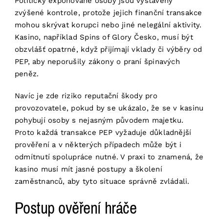
Politicky exponované osoby jsou vystaveny
zvýšené kontrole, protože jejich finanční transakce
mohou skrývat korupci nebo jiné nelegální aktivity.
Kasino, například
Spins of Glory Česko
, musí být
obzvlášť opatrné, když přijímají vklady či výběry od
PEP, aby neporušily zákony o praní špinavých
peněz.
Navíc je zde riziko reputační škody pro
provozovatele, pokud by se ukázalo, že se v kasinu
pohybují osoby s nejasným původem majetku.
Proto každá transakce PEP vyžaduje důkladnější
prověření a v některých případech může být i
odmítnutí spolupráce nutné. V praxi to znamená, že
kasino musí mít jasné postupy a školení
zaměstnanců, aby tyto situace správně zvládali.
Postup ověření hráče