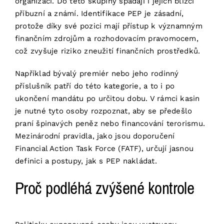
organizací. Do této skupiny spadají i jejich blízcí
příbuzní a známí. Identifikace PEP je zásadní,
protože díky své pozici mají přístup k významným
finančním zdrojům a rozhodovacím pravomocem,
což zvyšuje riziko zneužití finančních prostředků.
Například bývalý premiér nebo jeho rodinný
příslušník patří do této kategorie, a to i po
ukončení mandátu po určitou dobu. V rámci kasin
je nutné tyto osoby rozpoznat, aby se předešlo
praní špinavých peněz nebo financování terorismu.
Mezinárodní pravidla, jako jsou doporučení
Financial Action Task Force (FATF), určují jasnou
definici a postupy, jak s PEP nakládat.
Proč podléhá zvýšené kontrole