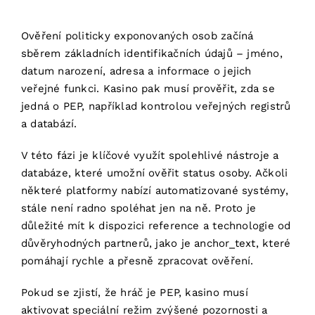
Ověření politicky exponovaných osob začíná
sběrem základních identifikačních údajů – jméno,
datum narození, adresa a informace o jejich
veřejné funkci. Kasino pak musí prověřit, zda se
jedná o PEP, například kontrolou veřejných registrů
a databází.
V této fázi je klíčové využít spolehlivé nástroje a
databáze, které umožní ověřit status osoby. Ačkoli
některé platformy nabízí automatizované systémy,
stále není radno spoléhat jen na ně. Proto je
důležité mít k dispozici reference a technologie od
důvěryhodných partnerů, jako je
anchor_text
, které
pomáhají rychle a přesně zpracovat ověření.
Pokud se zjistí, že hráč je PEP, kasino musí
aktivovat speciální režim zvýšené pozornosti a