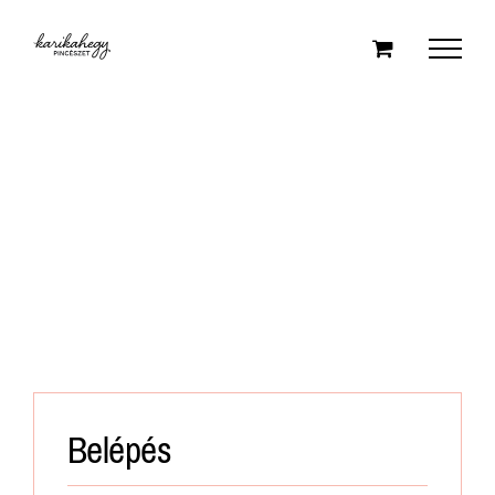
Kihagyás
Belépés