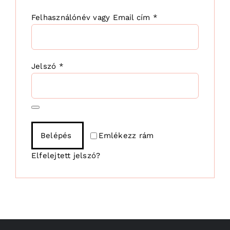
Kötelező
Felhasználónév vagy Email cím
*
Kötelező
Jelszó
*
Emlékezz rám
Belépés
Elfelejtett jelszó?