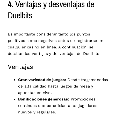
4. Ventajas y desventajas de
Duelbits
Es importante considerar tanto los puntos
positivos como negativos antes de registrarse en
cualquier casino en línea. A continuación, se
detallan las ventajas y desventajas de Duelbits:
Ventajas
Gran variedad de juegos:
Desde tragamonedas
de alta calidad hasta juegos de mesa y
apuestas en vivo.
Bonificaciones generosas:
Promociones
continuas que benefician a los jugadores
nuevos y regulares.