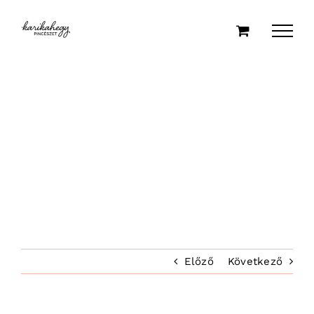
Kihagyás
Előző
Következő