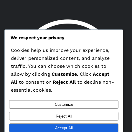
We respect your privacy
Cookies help us improve your experience,
deliver personalized content, and analyze
traffic. You can choose which cookies to
allow by clicking
Customize
. Click
Accept
All
to consent or
Reject All
to decline non-
essential cookies.
Customize
Reject All
Accept All