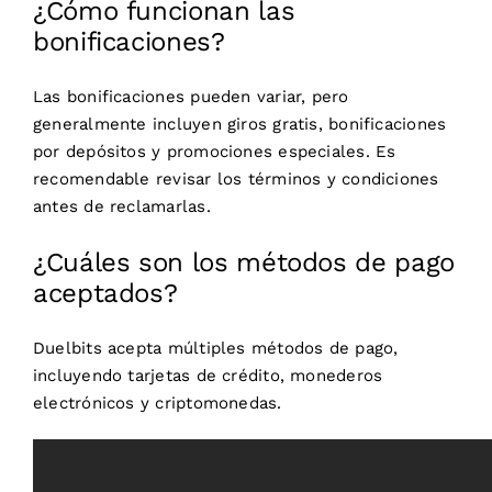
¿Cómo funcionan las
bonificaciones?
Las bonificaciones pueden variar, pero
generalmente incluyen giros gratis, bonificaciones
por depósitos y promociones especiales. Es
recomendable revisar los términos y condiciones
antes de reclamarlas.
¿Cuáles son los métodos de pago
aceptados?
Duelbits acepta múltiples métodos de pago,
incluyendo tarjetas de crédito, monederos
electrónicos y criptomonedas.