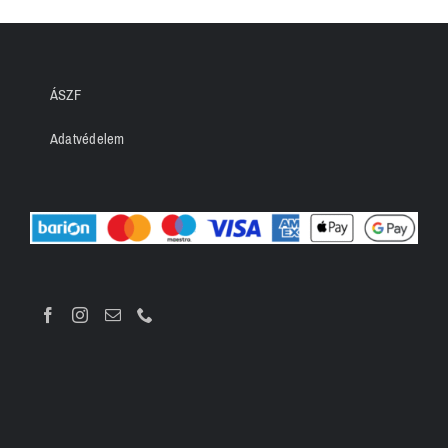
ÁSZF
Adatvédelem