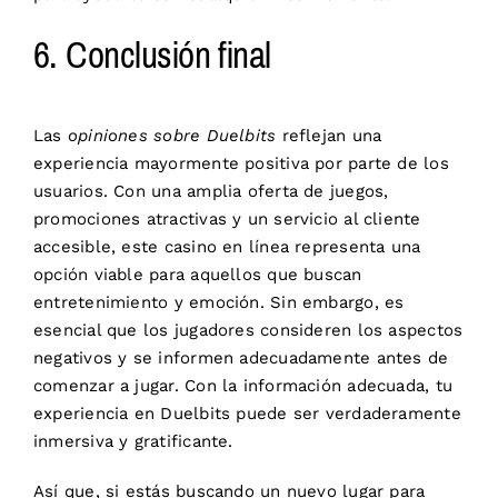
6. Conclusión final
Las
opiniones sobre Duelbits
reflejan una
experiencia mayormente positiva por parte de los
usuarios. Con una amplia oferta de juegos,
promociones atractivas y un servicio al cliente
accesible, este casino en línea representa una
opción viable para aquellos que buscan
entretenimiento y emoción. Sin embargo, es
esencial que los jugadores consideren los aspectos
negativos y se informen adecuadamente antes de
comenzar a jugar. Con la información adecuada, tu
experiencia en Duelbits puede ser verdaderamente
inmersiva y gratificante.
Así que, si estás buscando un nuevo lugar para