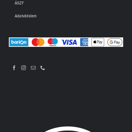
ÁSZF
Adatvédelem