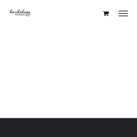
Kihagyás