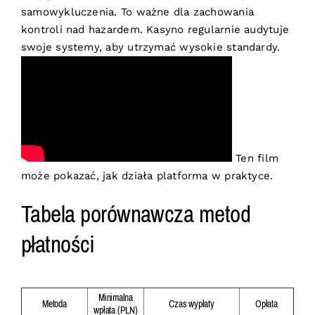
samowykluczenia. To ważne dla zachowania
kontroli nad hazardem. Kasyno regularnie audytuje
swoje systemy, aby utrzymać wysokie standardy.
Ten film
może pokazać, jak działa platforma w praktyce.
Tabela porównawcza metod
płatności
Minimalna
Metoda
Czas wypłaty
Opłata
wpłata (PLN)