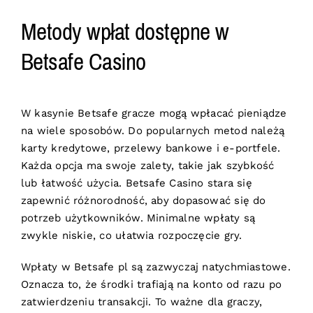
Metody wpłat dostępne w
Betsafe Casino
W kasynie Betsafe gracze mogą wpłacać pieniądze
na wiele sposobów. Do popularnych metod należą
karty kredytowe, przelewy bankowe i e-portfele.
Każda opcja ma swoje zalety, takie jak szybkość
lub łatwość użycia. Betsafe Casino stara się
zapewnić różnorodność, aby dopasować się do
potrzeb użytkowników. Minimalne wpłaty są
zwykle niskie, co ułatwia rozpoczęcie gry.
Wpłaty w Betsafe pl są zazwyczaj natychmiastowe.
Oznacza to, że środki trafiają na konto od razu po
zatwierdzeniu transakcji. To ważne dla graczy,