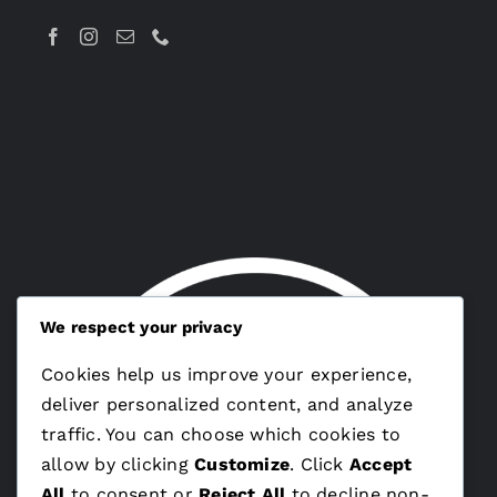
We respect your privacy
Cookies help us improve your experience,
deliver personalized content, and analyze
traffic. You can choose which cookies to
allow by clicking
Customize
. Click
Accept
All
to consent or
Reject All
to decline non-