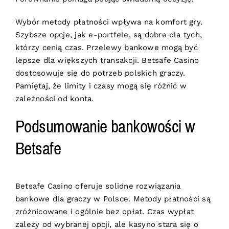
Wybór metody płatności wpływa na komfort gry.
Szybsze opcje, jak e-portfele, są dobre dla tych,
którzy cenią czas. Przelewy bankowe mogą być
lepsze dla większych transakcji. Betsafe Casino
dostosowuje się do potrzeb polskich graczy.
Pamiętaj, że limity i czasy mogą się różnić w
zależności od konta.
Podsumowanie bankowości w
Betsafe
Betsafe Casino oferuje solidne rozwiązania
bankowe dla graczy w Polsce. Metody płatności są
zróżnicowane i ogólnie bez opłat. Czas wypłat
zależy od wybranej opcji, ale kasyno stara się o