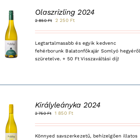
Olaszrizling 2024
Original
Current
2 250
Ft
2 850
Ft
le!
price
price
was:
is:
Legtartalmasabb és egyik kedvenc
2
2
fehérborunk Balatonfőkajár Somlyó hegyérő
850 Ft.
250 Ft.
szüretelve. + 50 Ft Visszaváltási díj!
Királyleányka 2024
Original
Current
1 850
Ft
2 750
Ft
le!
price
price
was:
is:
Könnyed savszerkezetű, behízelgően illatos
2
1