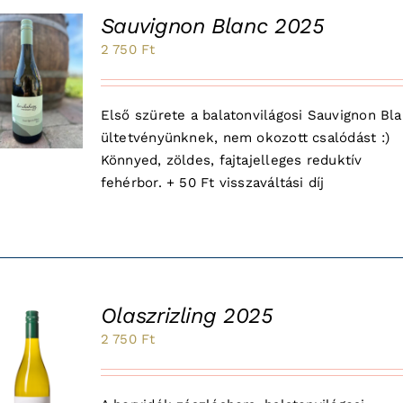
Sauvignon Blanc 2025
2 750
Ft
Első szürete a balatonvilágosi Sauvignon Bl
ültetvényünknek, nem okozott csalódást :)
Könnyed, zöldes, fajtajelleges reduktív
fehérbor. + 50 Ft visszaváltási díj
Olaszrizling 2025
2 750
Ft