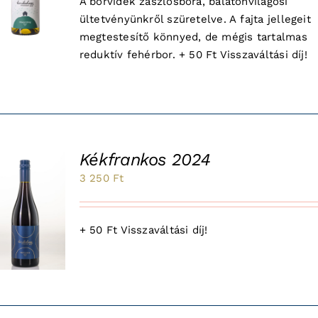
A borvidék zászlósbora, balatonvilágosi
ültetvényünkről szüretelve. A fajta jellegeit
megtestesítő könnyed, de mégis tartalmas
reduktív fehérbor. + 50 Ft Visszaváltási díj!
Kékfrankos 2024
3 250
Ft
+ 50 Ft Visszaváltási díj!