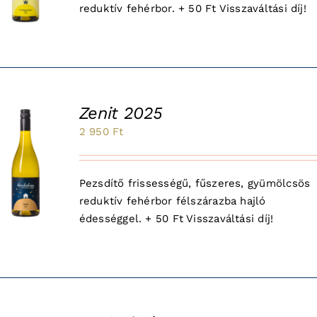
reduktív fehérbor. + 50 Ft Visszaváltási díj!
750 Ft.
850 Ft.
Zenit 2025
2 950
Ft
Pezsdítő frissességű, fűszeres, gyümölcsös
reduktív fehérbor félszárazba hajló
édességgel. + 50 Ft Visszaváltási díj!