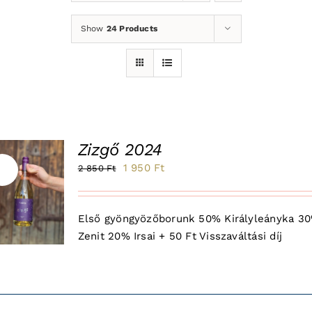
Show
24 Products
Zizgő 2024
Original
Current
1 950
Ft
2 850
Ft
le!
price
price
was:
is:
Első gyöngyözőborunk 50% Királyleányka 3
2
1
Zenit 20% Irsai + 50 Ft Visszaváltási díj
850 Ft.
950 Ft.