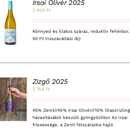
Irsai Olivér 2025
2 550
Ft
Könnyed és illatos száraz, reduktív fehérbor.
50 Ft Visszaváltási díj!
Zizgő 2025
2 750
Ft
45% Zenit//45% Irsai Olivér//10% Olaszrizling
házasításából készült gyöngyözőbor Az Irsai
frissessége, a Zenit félszárazba hajló