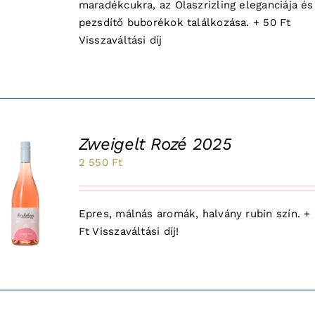
maradékcukra, az Olaszrizling eleganciája és
pezsdítő buborékok találkozása. + 50 Ft
Visszaváltási díj
Zweigelt Rozé 2025
2 550
Ft
Epres, málnás aromák, halvány rubin szín. +
Ft Visszaváltási díj!