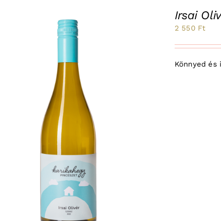
Irsai Ol
2 550
Ft
Könnyed és il