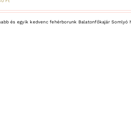
inal
Current
50
Ft
e
price
:
is:
abb és egyik kedvenc fehérborunk Balatonfőkajár Somlyó heg
2
Ft.
250 Ft.