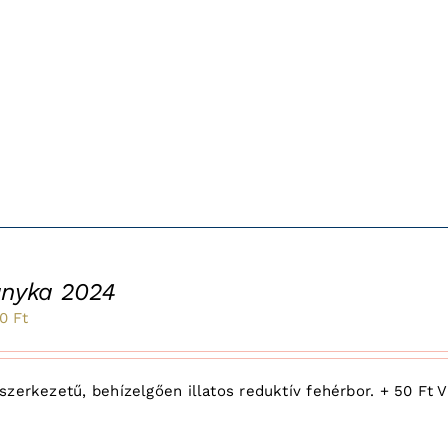
ányka 2024
inal
Current
50
Ft
e
price
:
is:
zerkezetű, behízelgően illatos reduktív fehérbor. + 50 Ft Vi
1
Ft.
850 Ft.