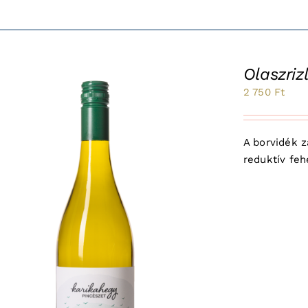
Olaszriz
2 750
Ft
A borvidék z
reduktív fehé