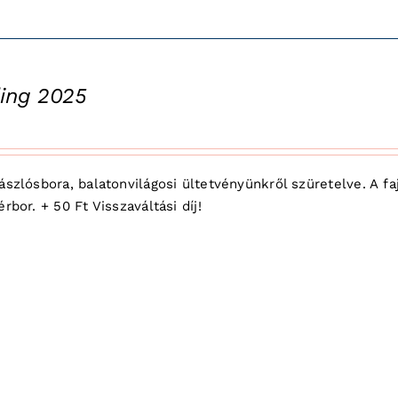
ling 2025
ászlósbora, balatonvilágosi ültetvényünkről szüretelve. A f
rbor. + 50 Ft Visszaváltási díj!