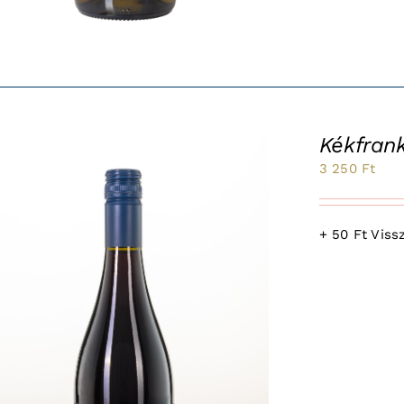
Kékfran
3 250
Ft
+ 50 Ft Vissz