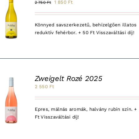
Original
Current
1 850
Ft
2 750
Ft
le!
price
price
was:
is:
Könnyed savszerkezetű, behízelgően illatos
2
1
reduktív fehérbor. + 50 Ft Visszaváltási díj!
750 Ft.
850 Ft.
Zweigelt Rozé 2025
2 550
Ft
Epres, málnás aromák, halvány rubin szín. +
Ft Visszaváltási díj!