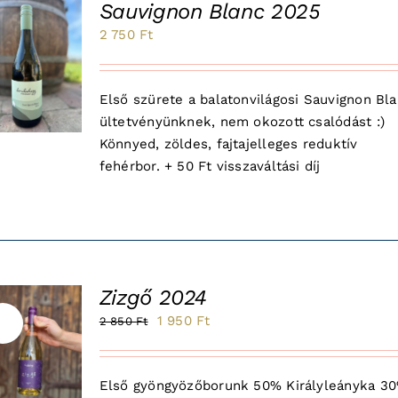
Sauvignon Blanc 2025
2 750
Ft
Első szürete a balatonvilágosi Sauvignon Bl
ültetvényünknek, nem okozott csalódást :)
Könnyed, zöldes, fajtajelleges reduktív
fehérbor. + 50 Ft visszaváltási díj
Zizgő 2024
Original
Current
1 950
Ft
2 850
Ft
le!
price
price
was:
is:
Első gyöngyözőborunk 50% Királyleányka 3
2
1