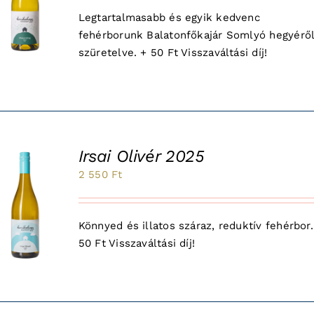
was:
is:
Legtartalmasabb és egyik kedvenc
2
2
fehérborunk Balatonfőkajár Somlyó hegyérő
850 Ft.
250 Ft.
szüretelve. + 50 Ft Visszaváltási díj!
Irsai Olivér 2025
2 550
Ft
Könnyed és illatos száraz, reduktív fehérbor.
50 Ft Visszaváltási díj!