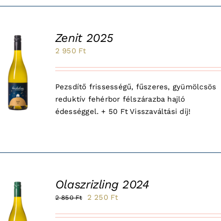
Zenit 2025
2 950
Ft
Pezsdítő frissességű, fűszeres, gyümölcsös
reduktív fehérbor félszárazba hajló
édességgel. + 50 Ft Visszaváltási díj!
Olaszrizling 2024
Original
Current
2 250
Ft
2 850
Ft
le!
price
price