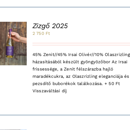
Zizgő 2025
2 750
Ft
45% Zenit//45% Irsai Olivér//10% Olaszrizling
házasításából készült gyöngyözőbor Az Irsai
frissessége, a Zenit félszárazba hajló
maradékcukra, az Olaszrizling eleganciája és
pezsdítő buborékok találkozása. + 50 Ft
Visszaváltási díj