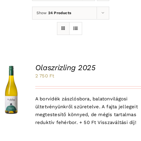
Show
24 Products
Olaszrizling 2025
2 750
Ft
A borvidék zászlósbora, balatonvilágosi
ültetvényünkről szüretelve. A fajta jellegeit
megtestesítő könnyed, de mégis tartalmas
reduktív fehérbor. + 50 Ft Visszaváltási díj!