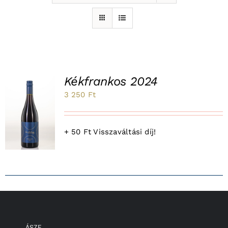
Kékfrankos 2024
3 250
Ft
K
+ 50 Ft Visszaváltási díj!
ÁSZF