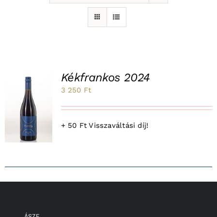
Kékfrankos 2024
3 250
Ft
K
+ 50 Ft Visszaváltási díj!
ÁSZF