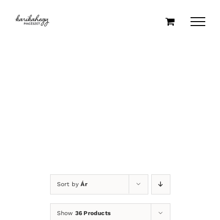
Kihagyás
Sort by
Ár
Show
36 Products