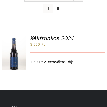
Kékfrankos 2024
3 250
Ft
K
+ 50 Ft Visszaváltási díj!
ÁSZF