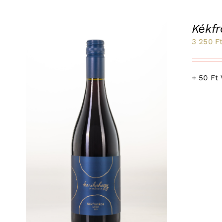
Kékf
3 250
F
+ 50 Ft 