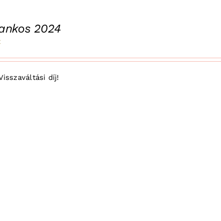
rankos 2024
t
Visszaváltási díj!