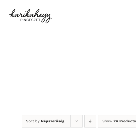
Kihagyás
Sort by
Népszerűség
Show
24 Products