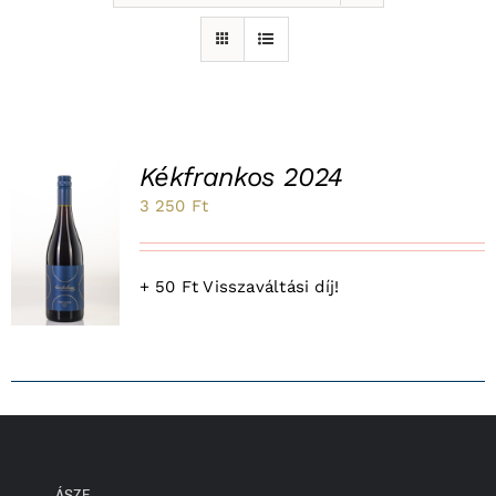
Kékfrankos 2024
3 250
Ft
K
+ 50 Ft Visszaváltási díj!
ÁSZF