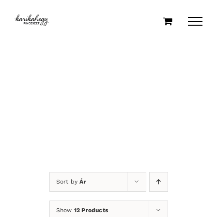
Kihagyás
Sort by
Ár
Show
12 Products