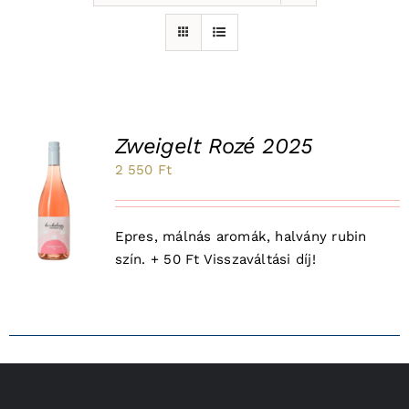
Zweigelt Rozé 2025
2 550
Ft
K
Epres, málnás aromák, halvány rubin
szín. + 50 Ft Visszaváltási díj!