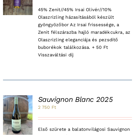
K
45% Zenit//45% Irsai Olivér//10%
Olaszrizling házasításából készült
gyöngyözőbor Az Irsai frissessége, a
Zenit félszárazba hajló maradékcukra, az
Olaszrizling eleganciája és pezsdítő
buborékok találkozása. + 50 Ft
Visszaváltási díj
Sauvignon Blanc 2025
2 750
Ft
K
Első szürete a balatonvilágosi Sauvignon