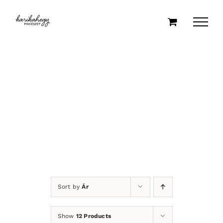
Kihagyás
Sort by
Ár
Show
12 Products