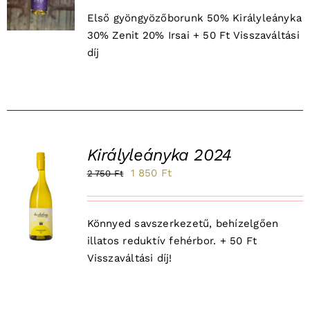
was:
is:
K
Első gyöngyözőborunk 50% Királyleányka
2
1
30% Zenit 20% Irsai + 50 Ft Visszaváltási
850 Ft.
950 Ft.
díj
Királyleányka 2024
Original
Current
1 850
Ft
2 750
Ft
Sale!
price
price
was:
is:
K
Könnyed savszerkezetű, behízelgően
2
1
illatos reduktív fehérbor. + 50 Ft
750 Ft.
850 Ft.
Visszaváltási díj!