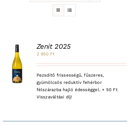
Zenit 2025
2 950
Ft
K
Pezsdítő frissességű, fűszeres,
gyümölcsös reduktív fehérbor
félszárazba hajló édességgel. + 50 Ft
Visszaváltási díj!