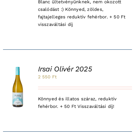
Blanc ültetvényünknek, nem okozott
csalódást :) Könnyed, zöldes,
fajtajelleges reduktív fehérbor. + 50 Ft
visszaváltási díj
Irsai Olivér 2025
2 550
Ft
K
Könnyed és illatos száraz, reduktív
fehérbor. + 50 Ft Visszaváltási díj!