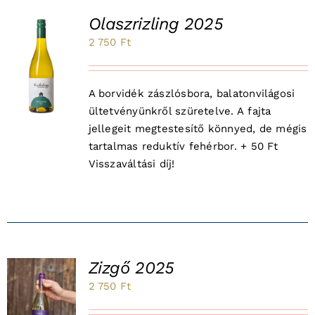
Olaszrizling 2025
2 750
Ft
K
A borvidék zászlósbora, balatonvilágosi
ültetvényünkről szüretelve. A fajta
jellegeit megtestesítő könnyed, de mégis
tartalmas reduktív fehérbor. + 50 Ft
Visszaváltási díj!
Zizgő 2025
2 750
Ft