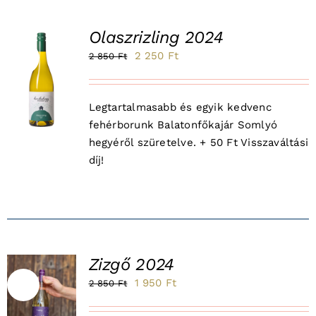
Olaszrizling 2024
Original
Current
2 250
Ft
2 850
Ft
Sale!
price
price
was:
is:
K
Legtartalmasabb és egyik kedvenc
2
2
fehérborunk Balatonfőkajár Somlyó
850 Ft.
250 Ft.
hegyéről szüretelve. + 50 Ft Visszaváltási
díj!
Zizgő 2024
Original
Current
1 950
Ft
2 850
Ft
Sale!
price
price